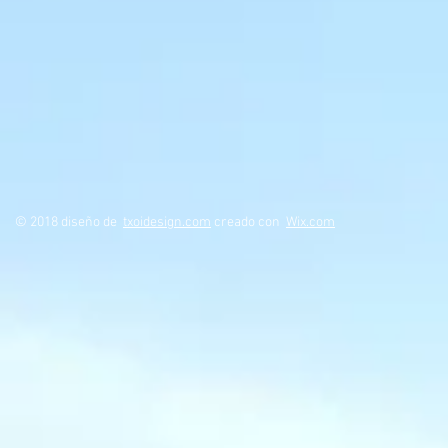
© 2018 diseño de
txoidesign.com
creado con
Wix.com